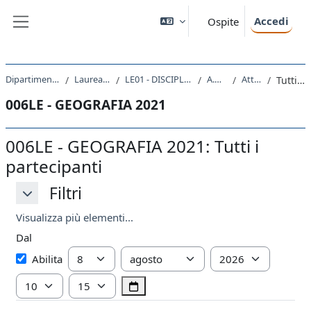
Vai al contenuto principale
Accedi
Ospite
Pannello laterale
Dipartimento di Studi Umanistici
Laurea triennale (DM270)
LE01 - DISCIPLINE STORICHE E FILOSOFICHE
A.A. 2021 - 2022
Attività recente
Tutti i partecipanti
006LE - GEOGRAFIA 2021
006LE - GEOGRAFIA 2021: Tutti i
partecipanti
Filtri
Filtri
Filtri
Visualizza più elementi...
Dal
Dal
Giorno
Mese
Anno
Abilita
Ora
Minuto