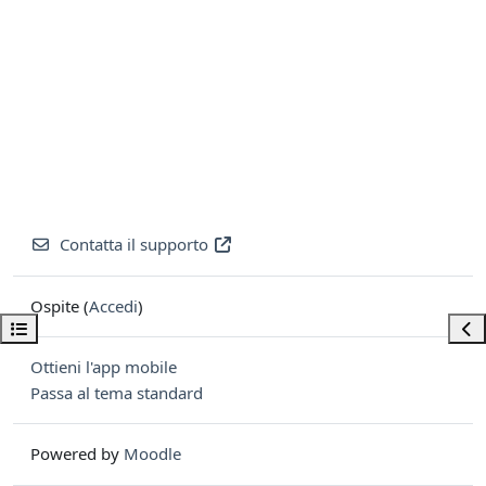
Contatta il supporto
Ospite (
Accedi
)
Apri indice del corso
Apri
Ottieni l'app mobile
Passa al tema standard
Powered by
Moodle