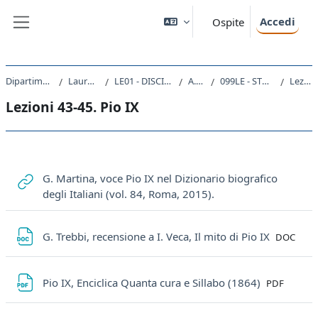
Vai al contenuto principale
Accedi
Ospite
Pannello laterale
Dipartimento di Studi Umanistici
Laurea triennale (DM270)
LE01 - DISCIPLINE STORICHE E FILOSOFICHE
A.A. 2021 - 2022
099LE - STORIA DEL CRISTIANESIMO 2021
Lezioni 43-45. Pio IX
Lezioni 43-45. Pio IX
Schema della sezione
G. Martina, voce Pio IX nel Dizionario biografico
URL
degli Italiani (vol. 84, Roma, 2015).
File
G. Trebbi, recensione a I. Veca, Il mito di Pio IX
DOC
File
Pio IX, Enciclica Quanta cura e Sillabo (1864)
PDF