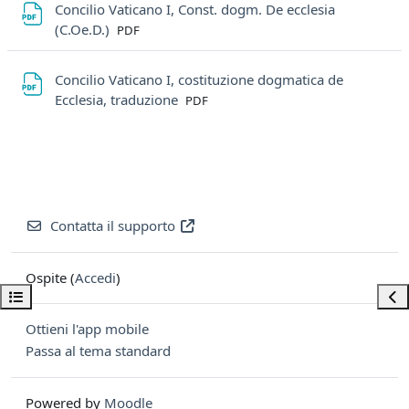
Concilio Vaticano I, Const. dogm. De ecclesia
File
(C.Oe.D.)
PDF
Concilio Vaticano I, costituzione dogmatica de
File
Ecclesia, traduzione
PDF
Contatta il supporto
Ospite (
Accedi
)
Apri indice del corso
Apri
Ottieni l'app mobile
Passa al tema standard
Powered by
Moodle