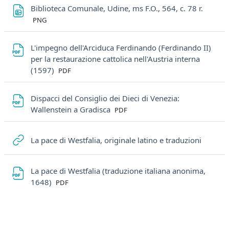
File
Biblioteca Comunale, Udine, ms F.O., 564, c. 78 r.
PNG
L'impegno dell'Arciduca Ferdinando (Ferdinando II)
per la restaurazione cattolica nell'Austria interna
File
(1597)
PDF
Dispacci del Consiglio dei Dieci di Venezia:
File
Wallenstein a Gradisca
PDF
URL
La pace di Westfalia, originale latino e traduzioni
La pace di Westfalia (traduzione italiana anonima,
File
1648)
PDF