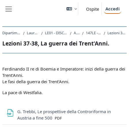
Vai al contenuto principale
Accedi
Ospite
Pannello laterale
Dipartimento di Studi Umanistici
Laurea triennale (DM270)
LE01 - DISCIPLINE STORICHE E FILOSOFICHE
A.A. 2021 - 2022
147LE - STORIA MODERNA 2021
Lezioni 37-38, La guerra dei Trent'Anni.
Lezioni 37-38, La guerra dei Trent'Anni.
Schema della sezione
Ferdinando II re di Boemia e Imperatore: inizi della guerra dei
Trent'Anni.
Le fasi della guerra dei Trent'Anni.
La pace di Westfalia.
G. Trebbi, Le prospettive della Controriforma in
File
Austria a fine 500
PDF