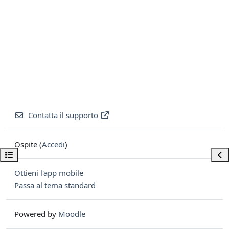
Contatta il supporto
Ospite (
Accedi
)
Apri indice del corso
Apri
Ottieni l'app mobile
Passa al tema standard
Powered by
Moodle