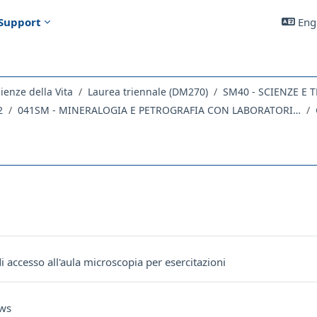
Support
Engl
ienze della Vita
Laurea triennale (DM270)
2
041SM - MINERALOGIA E PETROGRAFIA CON LABORATORIO 2021
outline
orum
Forum
i accesso all'aula microscopia per esercitazioni
ews