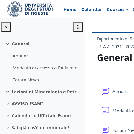
Skip to main content
Home
Calendar
Courses
Dipartimento di Sc
General
Collapse
A.A. 2021 - 202
General
Annunci
Modalità di accesso all'aula microscopia per esercitazioni
Forum News
Section 
F
Annunci
Lezioni di Mineralogia e Petrografia con Laboratorio
Collapse
AVVISO ESAMI
Collapse
Modalità d
Calendario Ufficiale Esami
Collapse
Sai già cos'è un minerale?
Forum N
Collapse