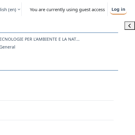
Log in
ish ‎(en)‎
You are currently using guest access
Ope
SM40 - SCIENZE E TECNOLOGIE PER L'AMBIENTE E LA NATURA
General