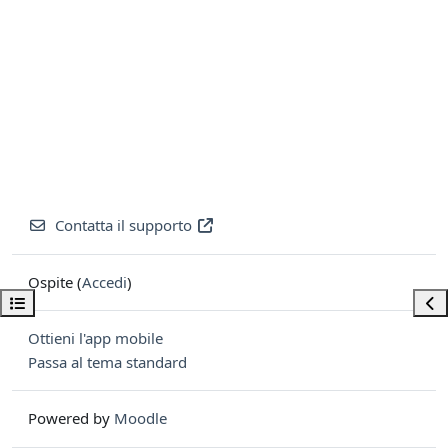
Contatta il supporto
Ospite (
Accedi
)
Apri indice del corso
Apri
Ottieni l'app mobile
Passa al tema standard
Powered by
Moodle