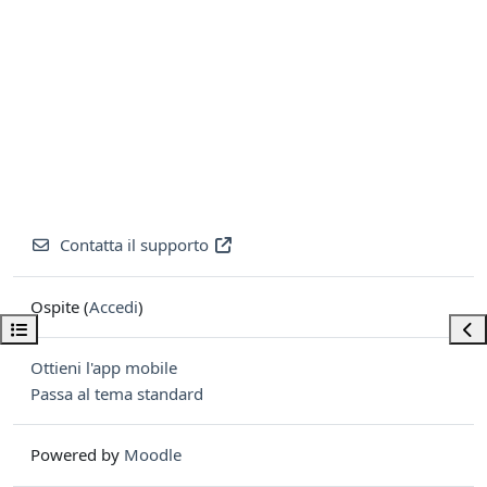
Contatta il supporto
Ospite (
Accedi
)
Apri indice del corso
Apri
Ottieni l'app mobile
Passa al tema standard
Powered by
Moodle