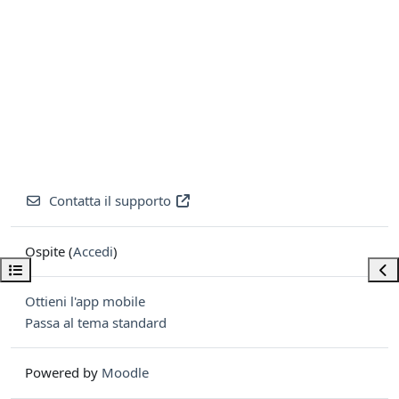
Contatta il supporto
Ospite (
Accedi
)
Apri indice del corso
Apri
Ottieni l'app mobile
Passa al tema standard
Powered by
Moodle