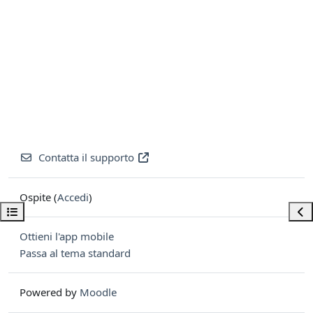
Contatta il supporto
Ospite (
Accedi
)
Apri indice del corso
Apri
Ottieni l'app mobile
Passa al tema standard
Powered by
Moodle