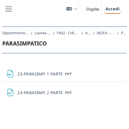
Vai al contenuto principale
Accedi
Ospite
Pannello laterale
Dipartimento di Scienze Chimiche e Farmaceutiche
Laurea Magistrale Ciclo Unico 5 anni
FA02 - CHIMICA E TECNOLOGIA FARMACEUTICHE
A.A. 2022 - 2023
062FA - CHIMICA FARMACEUTICA 2 2022
PARASIMPATICO
PARASIMPATICO
Schema della sezione
File
23-PARASIMP. 1 PARTE
PPT
File
23-PARASIMP. 2 PARTE
PPT