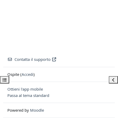
Contatta il supporto
Ospite (
Accedi
)
Apri indice del corso
Apri
Ottieni l'app mobile
Passa al tema standard
Powered by
Moodle