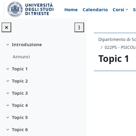
Vai al contenuto principale
Home
Calendario
Corsi
S
Dipartimento di Sc
Introduzione
Minimizza
022PS - PSICO
Topic 1
Annunci
Topic 1
Minimizza
Topic 2
Schema d
Minimizza
Topic 3
Minimizza
Topic 4
Minimizza
Topic 5
Minimizza
Topic 6
Minimizza