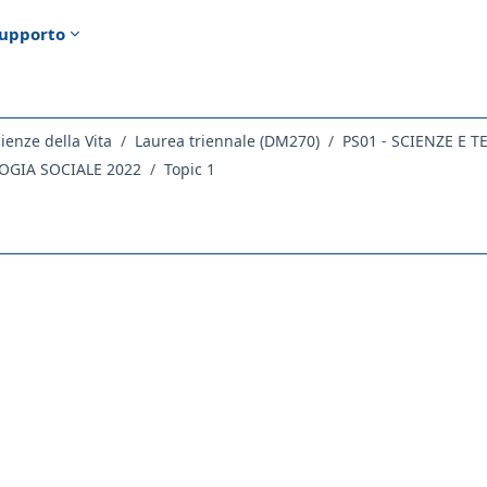
upporto
ienze della Vita
Laurea triennale (DM270)
PS01 - SCIENZE E 
LOGIA SOCIALE 2022
Topic 1
ella sezione