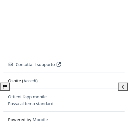
Contatta il supporto
Ospite (
Accedi
)
Apri indice del corso
Apri
Ottieni l'app mobile
Passa al tema standard
Powered by
Moodle