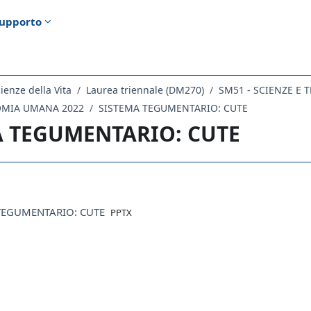
upporto
ienze della Vita
Laurea triennale (DM270)
SM51 - SCIENZE E
OMIA UMANA 2022
SISTEMA TEGUMENTARIO: CUTE
A TEGUMENTARIO: CUTE
ella sezione
File
TEGUMENTARIO: CUTE
PPTX