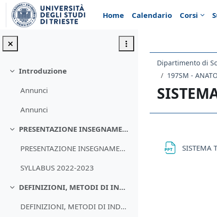
Vai al contenuto principale
Home
Calendario
Corsi
S
Dipartimento di Sc
Introduzione
Minimizza
197SM - ANAT
SISTEM
Annunci
Annunci
PRESENTAZIONE INSEGNAMENTO DI ANATOMIA UMANA - SYLLABUS
Schema d
Minimizza
SISTEMA 
PRESENTAZIONE INSEGNAMENTO
SYLLABUS 2022-2023
DEFINIZIONI, METODI DI INDAGINE E NOMENCLATURA ANATOMICA
Minimizza
DEFINIZIONI, METODI DI INDAGINE E NOMENCLATURA ANATOMICA