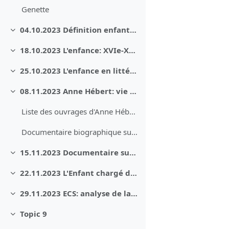
Genette
04.10.2023 Définition enfant/enfance - Aperçu historique de l'enfance: de l'Antiquité au Moyen age
Minimizza
18.10.2023 L'enfance: XVIe-XVIIIe siècles
Minimizza
25.10.2023 L'enfance en littérature et sciences humaines: XIXe-XXe siècles
Minimizza
08.11.2023 Anne Hébert: vie et oeuvre
Minimizza
Liste des ouvrages d'Anne Hébert
Documentaire biographique sur Anne Hébert (Jacques Goudbout, 2000)
15.11.2023 Documentaire sur A. Hébert - Production romanesque
Minimizza
22.11.2023 L'Enfant chargé de songes: paratexte et incipit (Genette, les anachronies)
Minimizza
29.11.2023 ECS: analyse de la structure
Minimizza
Topic 9
Minimizza