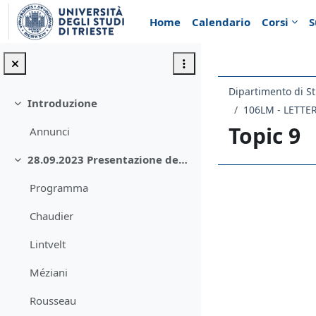
Vai al contenuto principale
Home
Calendario
Corsi
S
Dipartimento di St
Introduzione
Minimizza
106LM - LETTE
Topic 9
Annunci
28.09.2023 Presentazione del programma
Minimizza
Programma
Schema d
Chaudier
Lintvelt
Méziani
Rousseau