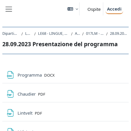
Vai al contenuto principale
Accedi
Ospite
Pannello laterale
Dipartimento di Studi Umanistici
Laurea Magistrale
LE68 - LINGUE, LETTERATURE STRANIERE E TURISMO CULTURALE
A.A. 2023 - 2024
017LM - LETTERATURA FRANCESE I 2023
28.09.2023 Presentazione del programma
28.09.2023 Presentazione del programma
Schema della sezione
File
Programma
DOCX
File
Chaudier
PDF
File
Lintvelt
PDF