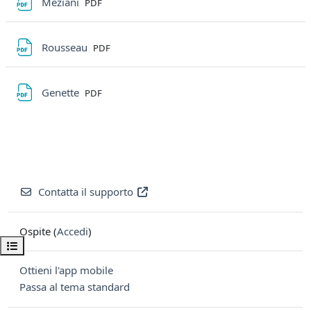
File
Méziani
PDF
File
Rousseau
PDF
File
Genette
PDF
Contatta il supporto
Ospite (
Accedi
)
Apri indice del corso
Ottieni l'app mobile
Passa al tema standard