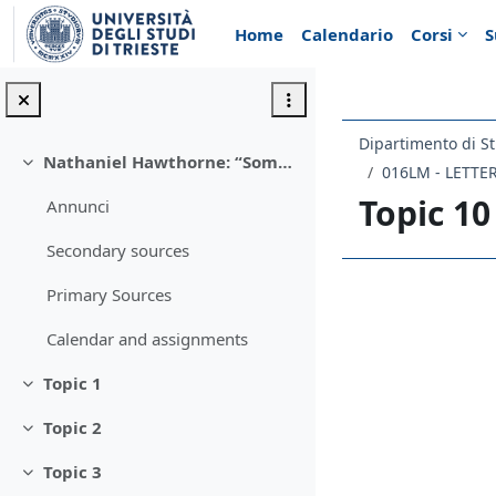
Vai al contenuto principale
Home
Calendario
Corsi
S
Dipartimento di St
Nathaniel Hawthorne: “Somewhere between the real world and fairy-land”
Minimizza
016LM - LETT
Topic 10
Annunci
Secondary sources
Primary Sources
Schema d
Calendar and assignments
Topic 1
Minimizza
Topic 2
Minimizza
Topic 3
Minimizza