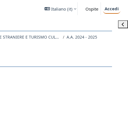
Accedi
Italiano ‎(it)‎
Ospite
Apri
LE68 - LINGUE, LETTERATURE STRANIERE E TURISMO CULTURALE
A.A. 2024 - 2025