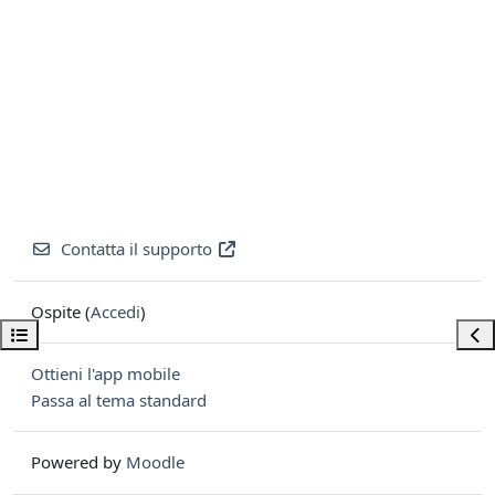
Contatta il supporto
Ospite (
Accedi
)
Apri indice del corso
Apri
Ottieni l'app mobile
Passa al tema standard
Powered by
Moodle