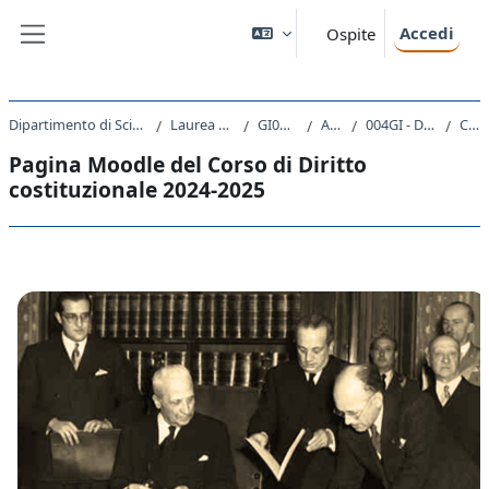
Vai al contenuto principale
Accedi
Ospite
Pannello laterale
Dipartimento di Scienze Giuridiche, del Linguaggio, dell`Interpretazione e della Traduzione
Laurea Magistrale Ciclo Unico 5 anni
GI01 - GIURISPRUDENZA
A.A. 2024 - 2025
004GI - DIRITTO COSTITUZIONALE 2024
Comunicazioni
Pagina Moodle del Corso di Diritto
costituzionale 2024-2025
Schema della sezione