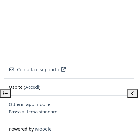
Contatta il supporto
Ospite (
Accedi
)
Apri indice del corso
Apri
Ottieni l'app mobile
Passa al tema standard
Powered by
Moodle