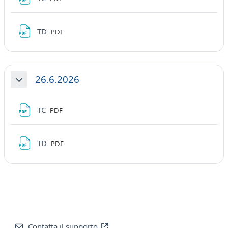
File
TD
PDF
26.6.2026
Minimizza
File
TC
PDF
File
TD
PDF
Contatta il supporto