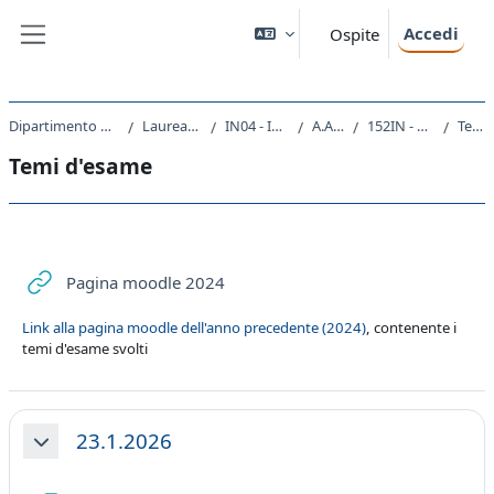
Vai al contenuto principale
Accedi
Ospite
Pannello laterale
Dipartimento di Ingegneria e Architettura
Laurea triennale (DM270)
IN04 - INGEGNERIA NAVALE
A.A. 2025 - 2026
152IN - FISICA TECNICA 2025
Temi d'esame
Temi d'esame
Schema della sezione
URL
Pagina moodle 2024
Link alla pagina moodle dell'anno precedente (2024)
, contenente i
temi d'esame svolti
23.1.2026
Minimizza