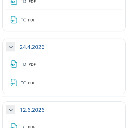
File
TD
PDF
File
TC
PDF
24.4.2026
Minimizza
File
TD
PDF
File
TC
PDF
12.6.2026
Minimizza
File
TC
PDF