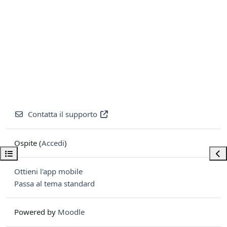
Contatta il supporto
Ospite (
Accedi
)
Apri indice del corso
Apri
Ottieni l'app mobile
Passa al tema standard
Powered by
Moodle