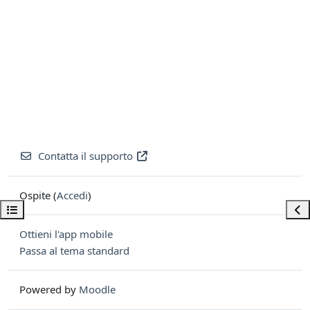
Contatta il supporto
Ospite (
Accedi
)
Apri indice del corso
Apri
Ottieni l'app mobile
Passa al tema standard
Powered by
Moodle