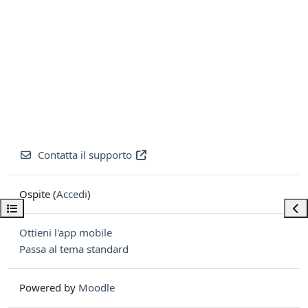
Contatta il supporto
Ospite (
Accedi
)
Apri indice del corso
Apri
Ottieni l'app mobile
Passa al tema standard
Powered by
Moodle