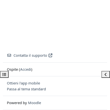
Contatta il supporto
Ospite (
Accedi
)
Apri indice del corso
Apri
Ottieni l'app mobile
Passa al tema standard
Powered by
Moodle