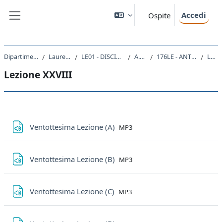
Vai al contenuto principale
Accedi
Ospite
Pannello laterale
Dipartimento di Studi Umanistici
Laurea triennale (DM270)
LE01 - DISCIPLINE STORICHE E FILOSOFICHE
A.A. 2019 - 2020
176LE - ANTROPOLOGIA FILOSOFICA 2019
Lezione XXVIII
Lezione XXVIII
Schema della sezione
File
Ventottesima Lezione (A)
MP3
File
Ventottesima Lezione (B)
MP3
File
Ventottesima Lezione (C)
MP3