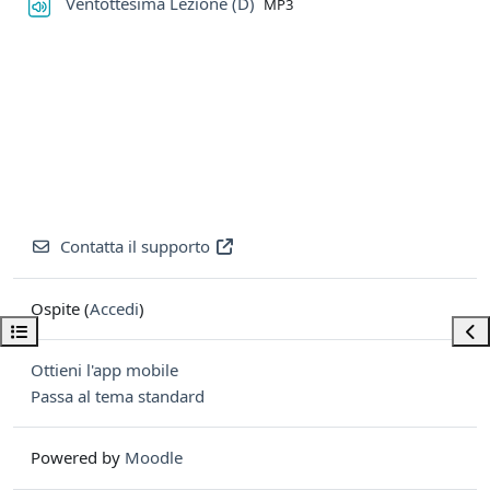
File
Ventottesima Lezione (D)
MP3
Contatta il supporto
Ospite (
Accedi
)
Apri indice del corso
Apri
Ottieni l'app mobile
Passa al tema standard
Powered by
Moodle