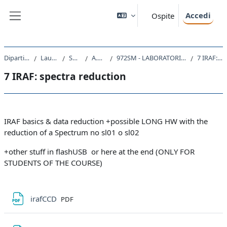
Vai al contenuto principale
Accedi
Ospite
Pannello laterale
Dipartimento di Fisica
Laurea Magistrale
SM23 - FISICA
A.A. 2020 - 2021
972SM - LABORATORIO DI TECNOLOGIE ASTRONOMICHE 2020
7 IRAF: spectra reduction
7 IRAF: spectra reduction
Schema della sezione
IRAF basics & data reduction +possible LONG HW with the
reduction of a Spectrum no sl01 o sl02
+other stuff in flashUSB or here at the end (ONLY FOR
STUDENTS OF THE COURSE)
File
irafCCD
PDF