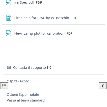
File
irafSpec.pdf
PDF
File
Little help for IRAF by W. Boschin
TEXT
File
HeAr Lamp plot for calibration
PDF
Contatta il supporto
Ospite (
Accedi
)
Apri indice del corso
Apri
Ottieni l'app mobile
Passa al tema standard