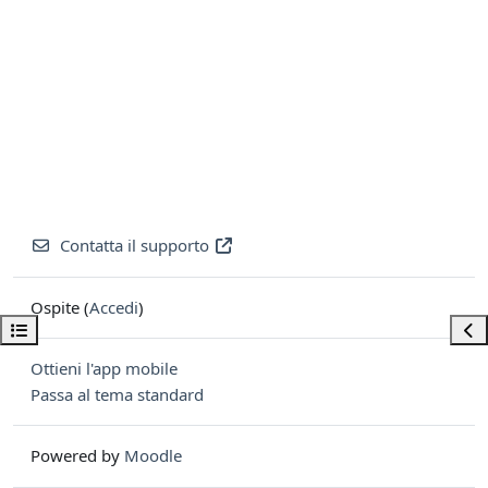
Contatta il supporto
Ospite (
Accedi
)
Apri indice del corso
Apri
Ottieni l'app mobile
Passa al tema standard
Powered by
Moodle