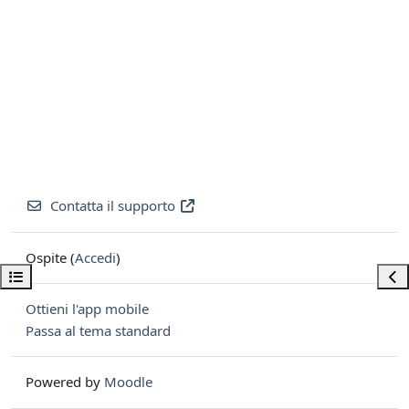
Contatta il supporto
Ospite (
Accedi
)
Apri indice del corso
Apri
Ottieni l'app mobile
Passa al tema standard
Powered by
Moodle