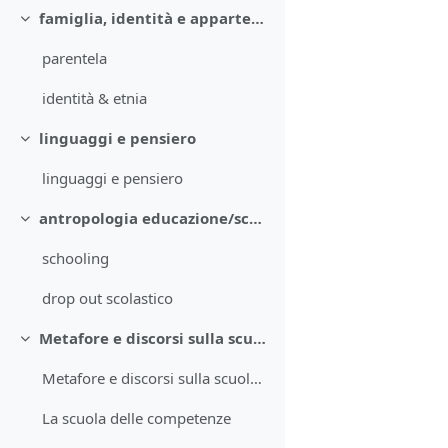
famiglia, identità e appartenenze
Minimizza
parentela
identità & etnia
linguaggi e pensiero
Minimizza
linguaggi e pensiero
antropologia educazione/schooling
Minimizza
schooling
drop out scolastico
Metafore e discorsi sulla scuola
Minimizza
Metafore e discorsi sulla scuola: uno sguardo antropologico
La scuola delle competenze