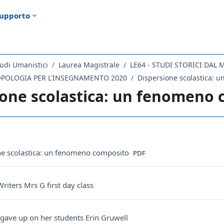
upporto
udi Umanistici
Laurea Magistrale
OPOLOGIA PER L'INSEGNAMENTO 2020
Dispersione scolastica: 
ione scolastica: un fenomeno
ella sezione
File
ne scolastica: un fenomeno composito
PDF
URL
iters Mrs G first day class
URL
gave up on her students Erin Gruwell