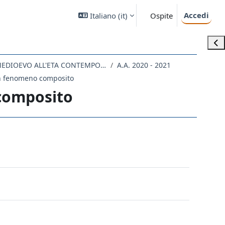
Accedi
Italiano ‎(it)‎
Ospite
Apri
LE64 - STUDI STORICI DAL MEDIOEVO ALL'ETA CONTEMPORANEA
A.A. 2020 - 2021
un fenomeno composito
 composito