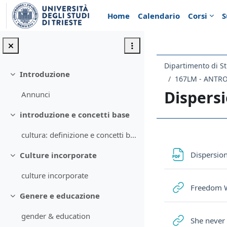
Vai al contenuto principale
Home
Calendario
Corsi
S
Dipartimento di St
Introduzione
Minimizza
167LM - ANTR
Dispers
Annunci
introduzione e concetti base
Minimizza
cultura: definizione e concetti base
Schema d
Dispersio
Culture incorporate
Minimizza
culture incorporate
Freedom Wr
Genere e educazione
Minimizza
gender & education
She never 