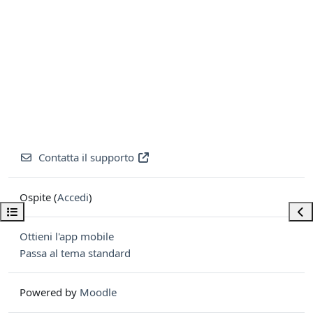
Contatta il supporto
Ospite (
Accedi
)
Apri indice del corso
Apri
Ottieni l'app mobile
Passa al tema standard
Powered by
Moodle