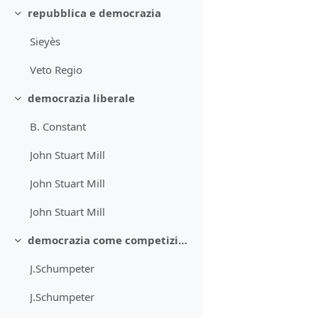
repubblica e democrazia
Collapse
Sieyès
Veto Regio
democrazia liberale
Collapse
B. Constant
John Stuart Mill
John Stuart Mill
John Stuart Mill
democrazia come competizione tra leader
Collapse
J.Schumpeter
J.Schumpeter