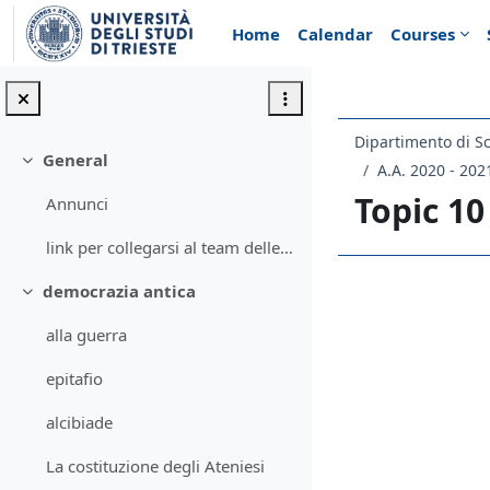
Skip to main content
Home
Calendar
Courses
Dipartimento di Sc
General
Collapse
A.A. 2020 - 202
Topic 10
Annunci
link per collegarsi al team delle lezioni di filosofia politica 20/21
democrazia antica
Section 
Collapse
alla guerra
epitafio
alcibiade
La costituzione degli Ateniesi