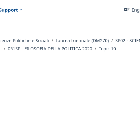
Support
Engl
ienze Politiche e Sociali
Laurea triennale (DM270)
SP02 - SCI
1
051SP - FILOSOFIA DELLA POLITICA 2020
Topic 10
outline