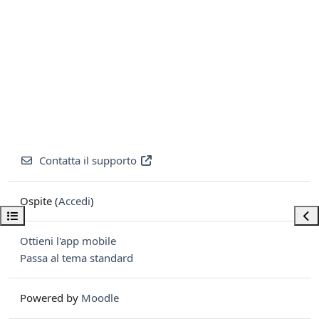
Contatta il supporto
Ospite (
Accedi
)
Apri indice del corso
Apri
Ottieni l'app mobile
Passa al tema standard
Powered by
Moodle