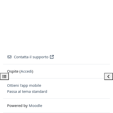
Contatta il supporto
Ospite (
Accedi
)
Apri indice del corso
Apri
Ottieni l'app mobile
Passa al tema standard
Powered by
Moodle