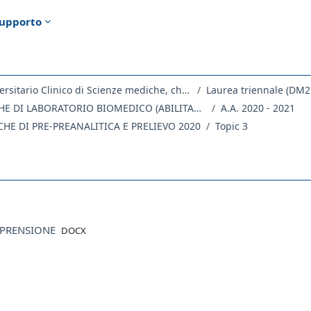
upporto
Dipartimento Universitario Clinico di Scienze mediche, chirurgiche e della salute
Laurea triennale (DM2
ME13 - TECNICHE DI LABORATORIO BIOMEDICO (ABILITANTE ALLA PROFESSIONE SANITARIA DI TECNICO DI LABORATORIO BIOMEDICO)
A.A. 2020 - 2021
CHE DI PRE-PREANALITICA E PRELIEVO 2020
Topic 3
ella sezione
File
MPRENSIONE
DOCX