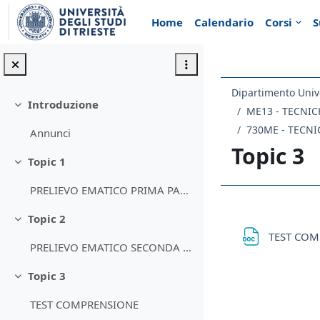
Vai al contenuto principale
Home
Calendario
Corsi
S
Introduzione
Minimizza
730ME - TECNI
Annunci
Topic 3
Topic 1
Minimizza
PRELIEVO EMATICO PRIMA PARTE
Schema d
Topic 2
Minimizza
TEST CO
PRELIEVO EMATICO SECONDA PARTE
Topic 3
Minimizza
TEST COMPRENSIONE