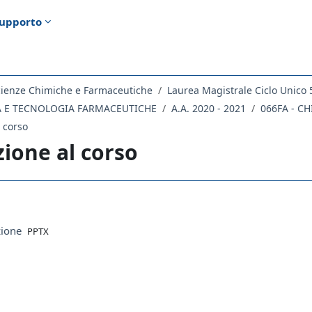
upporto
cienze Chimiche e Farmaceutiche
Laurea Magistrale Ciclo Unico 
CA E TECNOLOGIA FARMACEUTICHE
A.A. 2020 - 2021
066FA - C
 corso
ione al corso
ella sezione
File
zione
PPTX