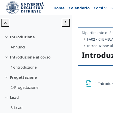
Vai al contenuto principale
Home
Calendario
Corsi
S
Dipartimento di S
Introduzione
Minimizza
FA02 - CHIMI
Introduzione al
Annunci
Introduz
Introduzione al corso
Minimizza
1-Introduzione
Schema d
Progettazione
Minimizza
1-Introdu
2-Progettazione
Lead
Minimizza
3-Lead