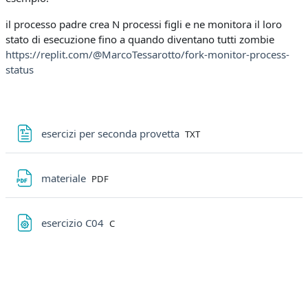
il processo padre crea N processi figli e ne monitora il loro
stato di esecuzione fino a quando diventano tutti zombie
https://replit.com/@MarcoTessarotto/fork-monitor-process-
status
File
esercizi per seconda provetta
TXT
File
materiale
PDF
File
esercizio C04
C