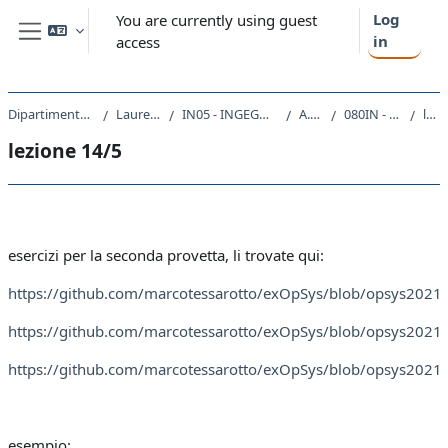
Skip to main content
Log
You are currently using guest
in
access
Side panel
Dipartimento di Ingegneria e Architettura
Laurea triennale (DM270)
IN05 - INGEGNERIA ELETTRONICA E INFORMATICA
A.A. 2020 - 2021
080IN - SISTEMI OPERATIVI 2020
lezione 14/5
lezione 14/5
Section outline
esercizi per la seconda provetta, li trovate qui:
https://github.com/marcotessarotto/exOpSys/blob/opsys2021/d
https://github.com/marcotessarotto/exOpSys/blob/opsys2021/d
https://github.com/marcotessarotto/exOpSys/blob/opsys2021/d
esempio: