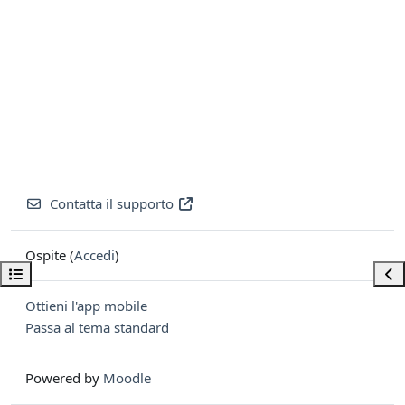
Contatta il supporto
Ospite (
Accedi
)
Apri indice del corso
Apri
Ottieni l'app mobile
Passa al tema standard
Powered by
Moodle