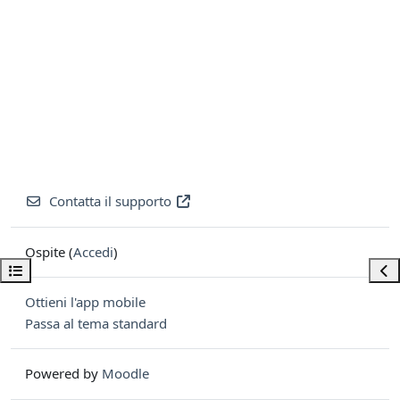
Contatta il supporto
Ospite (
Accedi
)
Apri indice del corso
Apri
Ottieni l'app mobile
Passa al tema standard
Powered by
Moodle