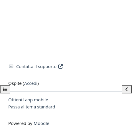
Contatta il supporto
Ospite (
Accedi
)
Apri indice del corso
Apri
Ottieni l'app mobile
Passa al tema standard
Powered by
Moodle