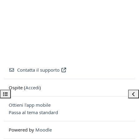
Contatta il supporto
Ospite (
Accedi
)
Apri indice del corso
Apri
Ottieni l'app mobile
Passa al tema standard
Powered by
Moodle