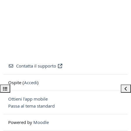
Contatta il supporto
Ospite (
Accedi
)
Apri indice del corso
Apri
Ottieni l'app mobile
Passa al tema standard
Powered by
Moodle