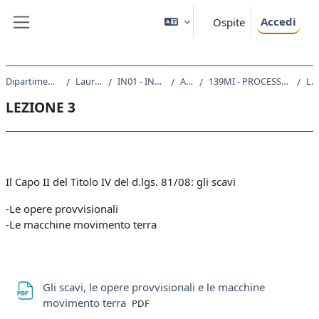
Vai al contenuto principale
Accedi
Ospite
Pannello laterale
Dipartimento di Ingegneria e Architettura
Laurea triennale (DM270)
IN01 - INGEGNERIA CIVILE E AMBIENTALE
A.A. 2020 - 2021
139MI - PROCESSI E METODI DELLA PROGETTAZIONE EDILIZIA IN SICUREZZA 2020
LEZIONE 3
LEZIONE 3
Schema della sezione
Il Capo II del Titolo IV del d.lgs. 81/08: gli scavi
-Le opere provvisionali
-Le macchine movimento terra
Gli scavi, le opere provvisionali e le macchine
File
movimento terra
PDF