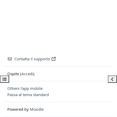
Contatta il supporto
Ospite (
Accedi
)
Apri indice del corso
Apri
Ottieni l'app mobile
Passa al tema standard
Powered by
Moodle