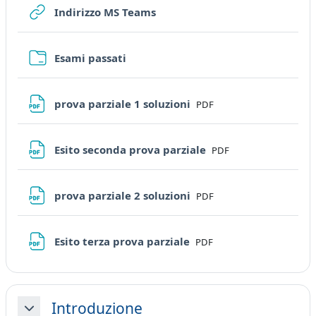
URL
Indirizzo MS Teams
Cartella
Esami passati
File
prova parziale 1 soluzioni
PDF
File
Esito seconda prova parziale
PDF
File
prova parziale 2 soluzioni
PDF
File
Esito terza prova parziale
PDF
Introduzione
Minimizza