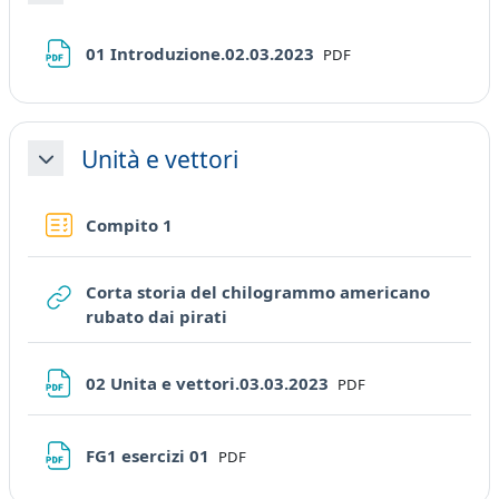
File
01 Introduzione.02.03.2023
PDF
Unità e vettori
Minimizza
Quiz
Compito 1
Corta storia del chilogrammo americano
URL
rubato dai pirati
File
02 Unita e vettori.03.03.2023
PDF
File
FG1 esercizi 01
PDF