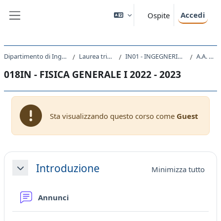
Vai al contenuto principale
Accedi
Ospite
Pannello laterale
Dipartimento di Ingegneria e Architettura
Laurea triennale (DM270)
IN01 - INGEGNERIA CIVILE E AMBIENTALE
A.A. 2022 - 2023
018IN - FISICA GENERALE I 2022 - 2023
Sta visualizzando questo corso come
Guest
Schema della sezione
Introduzione
Minimizza tutto
Minimizza
Forum
Annunci