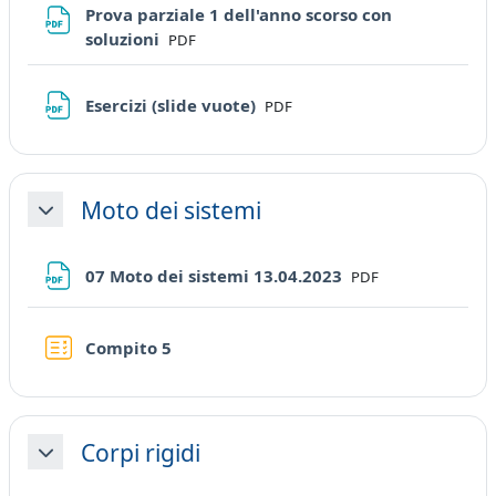
Prova parziale 1 dell'anno scorso con
File
soluzioni
PDF
File
Esercizi (slide vuote)
PDF
Moto dei sistemi
Minimizza
File
07 Moto dei sistemi 13.04.2023
PDF
Quiz
Compito 5
Corpi rigidi
Minimizza