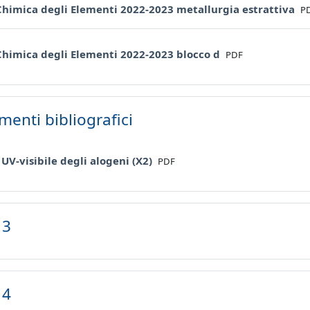
Fi
Chimica degli Elementi 2022-2023 metallurgia estrattiva
P
File
Chimica degli Elementi 2022-2023 blocco d
PDF
imenti bibliografici
File
 UV-visibile degli alogeni (X2)
PDF
 3
 4