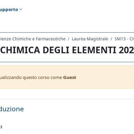
upporto
cienze Chimiche e Farmaceutiche
Laurea Magistrale
SM13 - C
 CHIMICA DEGLI ELEMENTI 20
sualizzando questo corso come
Guest
ella sezione
duzione
Forum
ci