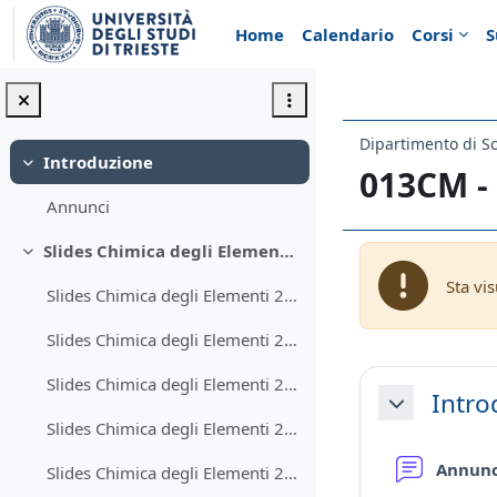
Vai al contenuto principale
Home
Calendario
Corsi
S
Dipartimento di S
Introduzione
Minimizza
013CM -
Annunci
Slides Chimica degli Elementi 2022-2023
Minimizza
Sta vi
Slides Chimica degli Elementi 2022-2023 1
Slides Chimica degli Elementi 2022-2023 2
Schema d
Slides Chimica degli Elementi 2022-2023 3 Idrogeno
Intro
Minimizza
Slides Chimica degli Elementi 2022-2023 Gruppo 1
Annun
Slides Chimica degli Elementi 2022-2023 Gruppo 2