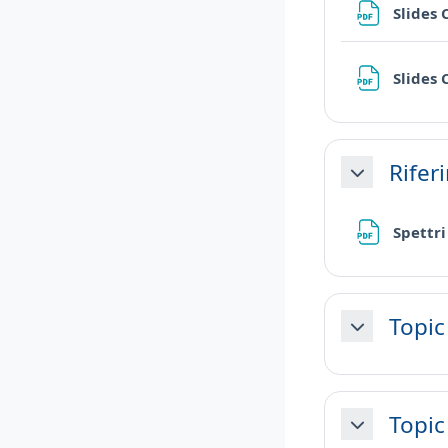
Slides 
Slides 
Rifer
Minimizza
Spettri
Topic
Minimizza
Topic
Minimizza