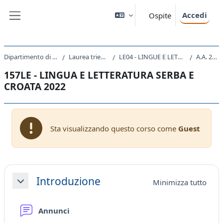
Vai al contenuto principale
Accedi
Ospite
Pannello laterale
Dipartimento di Studi Umanistici
Laurea triennale (DM270)
LE04 - LINGUE E LETTERATURE STRANIERE
A.A. 2022 - 2023
157LE - LINGUA E LETTERATURA SERBA E
CROATA 2022
Sta visualizzando questo corso come
Guest
Schema della sezione
Introduzione
Minimizza tutto
Minimizza
Forum
Annunci