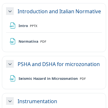
Introduction and Italian Normative
Minimizza
File
Intro
PPTX
File
Normativa
PDF
PSHA and DSHA for microzonation
Minimizza
File
Seismic Hazard in Microzonation
PDF
Instrumentation
Minimizza