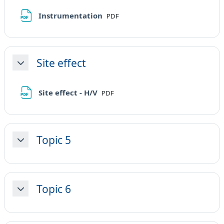
File
Instrumentation
PDF
Site effect
Minimizza
File
Site effect - H/V
PDF
Topic 5
Minimizza
Topic 6
Minimizza