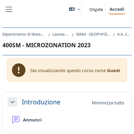
Vai al contenuto principale
Accedi
Ospite
Pannello laterale
Dipartimento di Matematica e Geoscienze
Laurea Magistrale
SM64 - GEOPHYSICS AND GEODATA
A.A. 2023 - 2024
400SM - MICROZONATION 2023
Sta visualizzando questo corso come
Guest
Schema della sezione
Introduzione
Minimizza tutto
Minimizza
Forum
Annunci