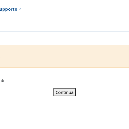
upporto
t
nti
Continua