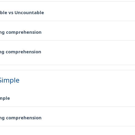
Cartella
ble vs Uncountable
Cartella
ing comprehension
Cartella
ng comprehension
Simple
Cartella
imple
Cartella
ing comprehension