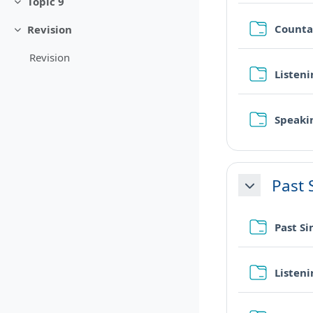
Topic 9
Minimizza
Counta
Revision
Minimizza
Revision
Listen
Speaki
Past 
Minimizza
Past S
Listen