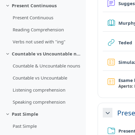
Sugges
Present Continuous
Minimizza
Present Continuous
Murphy
Reading Comprehension
Verbs not used with "ing"
U
Teded
Countable vs Uncountable nouns
Minimizza
Simulaz
Countable & Uncountable nouns
Countable vs Uncountable
Esame 
Aperto:
Listening comprehension
Speaking comprehension
Prese
Past Simple
Minimizza
Minimizza
Past Simple
Presen