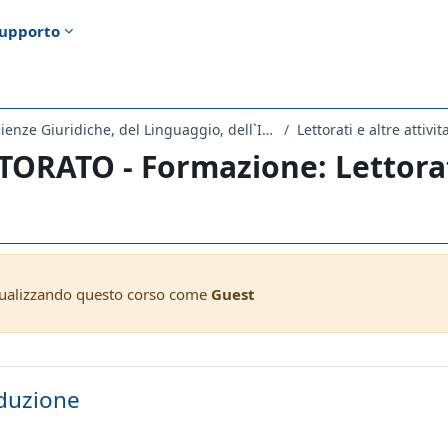
upporto
Dipartimento di Scienze Giuridiche, del Linguaggio, dell`Interpretazione e della Traduzione
Lettorati e altre attivit
TORATO - Formazione: Lettorat
sualizzando questo corso come
Guest
ella sezione
duzione