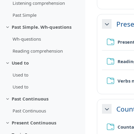
Listening comprehension
Past Simple
Prese
Minimizza
Past Simple. Wh-questions
Minimizza
Wh-questions
Presen
Reading comprehension
Readin
Used to
Minimizza
Used to
Verbs n
Used to
Past Continuous
Minimizza
Count
Past Continuous
Minimizza
Present Continuous
Minimizza
Counta