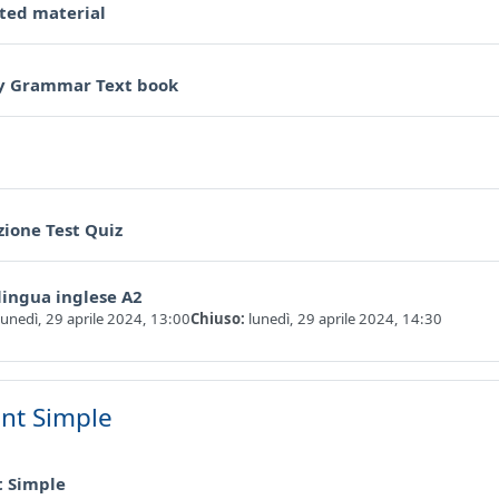
Forum
ted material
Libro
 Grammar Text book
RL
ione Test Quiz
Quiz
lingua inglese A2
lunedì, 29 aprile 2024, 13:00
Chiuso:
lunedì, 29 aprile 2024, 14:30
nt Simple
Cartella
t Simple