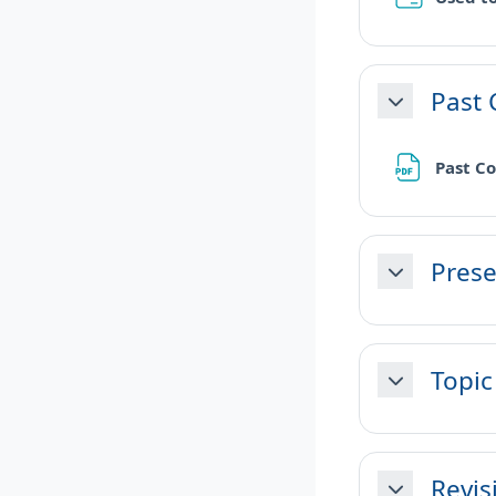
Past 
Minimizza
Past C
Prese
Minimizza
Topic
Minimizza
Revis