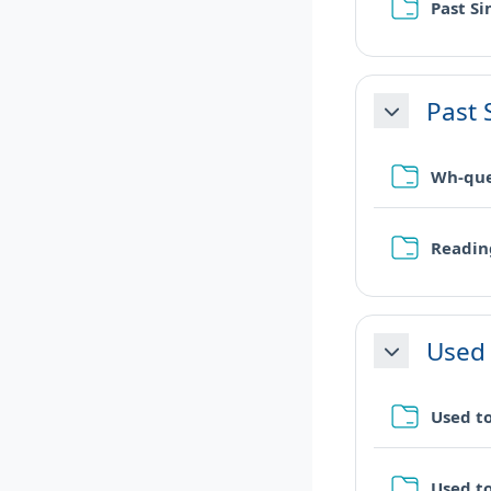
Past S
Past 
Minimizza
Wh-que
Readin
Used 
Minimizza
Used t
Used t