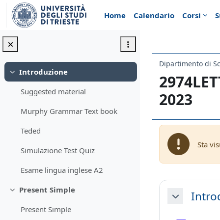
Vai al contenuto principale
Home
Calendario
Corsi
S
Introduzione
Minimizza
2974LET
Suggested material
2023
Murphy Grammar Text book
Teded
Sta vi
Simulazione Test Quiz
Esame lingua inglese A2
Schema d
Present Simple
Intro
Minimizza
Minimizza
Present Simple