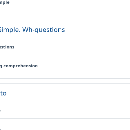
Cartella
imple
Simple. Wh-questions
Cartella
stions
Cartella
g comprehension
to
Cartella
o
Cartella
o