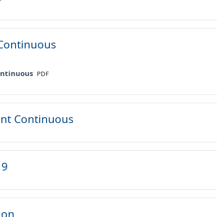
Continuous
File
ontinuous
PDF
nt Continuous
 9
ion