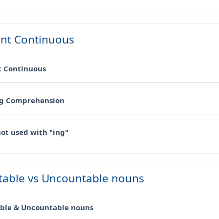
nt Continuous
Cartella
t Continuous
Cartella
g Comprehension
Cartella
ot used with "ing"
able vs Uncountable nouns
Cartella
ble & Uncountable nouns