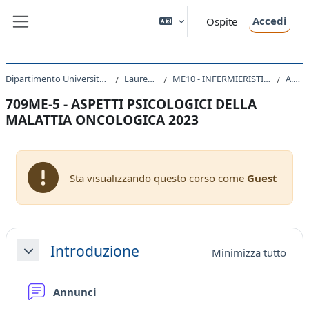
Vai al contenuto principale
Accedi
Ospite
Pannello laterale
Dipartimento Universitario Clinico di Scienze mediche, chirurgiche e della salute
Laurea triennale (DM270)
ME10 - INFERMIERISTICA (ABILITANTE ALLA PROFESSIONE SANITARIA DI INFERMIERE)
A.A. 2023 - 2024
709ME-5 - ASPETTI PSICOLOGICI DELLA
MALATTIA ONCOLOGICA 2023
Sta visualizzando questo corso come
Guest
Schema della sezione
Introduzione
Minimizza tutto
Minimizza
Forum
Annunci